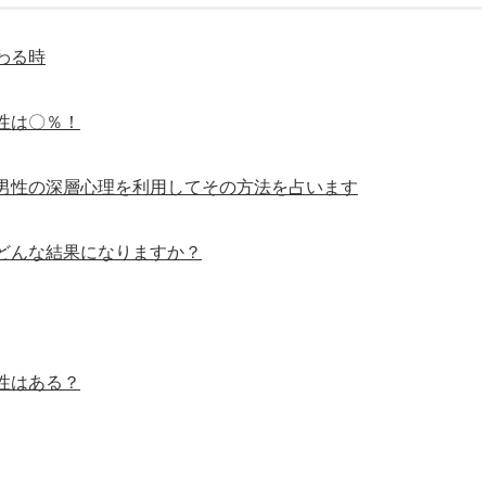
わる時
性は〇％！
男性の深層心理を利用してその方法を占います
どんな結果になりますか？
性はある？