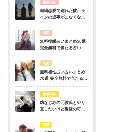
復縁相談
職場恋愛で別れた彼。ラ
インの返事がこなくなっ
たけど復縁できますか？-
公開鑑定-無料占い
恋愛
無料復縁占いまとめ50選-
完全無料で当たる占いだ
けを公開！
恋愛
無料相性占い占いまとめ
70選-完全無料で当たる占
いだけを公開！
復縁相談
幼なじみの元彼氏とやり
直したいけど復縁の可能
性は？-公開鑑定-無料占い
恋愛