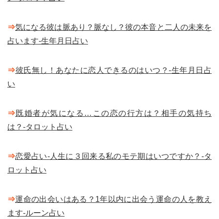
⇒
気になる彼は脈あり？脈なし？彼の本音と二人の未来を
占います-生年月日占い
⇒
彼氏無し！あなたに恋人できるのはいつ？-生年月日占
い
⇒
既婚者が気になる…この恋の行方は？相手の気持ち
は？-タロット占い
⇒
恋愛占い-人生に３回来る私のモテ期はいつですか？-タ
ロット占い
⇒
運命の出会いはある？1年以内に出会う運命の人を教え
ます-ルーン占い