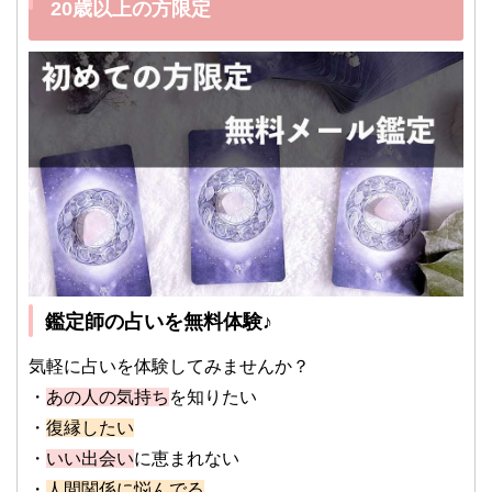
20歳以上の方限定
鑑定師の占いを無料体験♪
気軽に占いを体験してみませんか？
・
あの人の気持ち
を知りたい
・
復縁したい
・
いい出会い
に恵まれない
・
人間関係に悩んでる