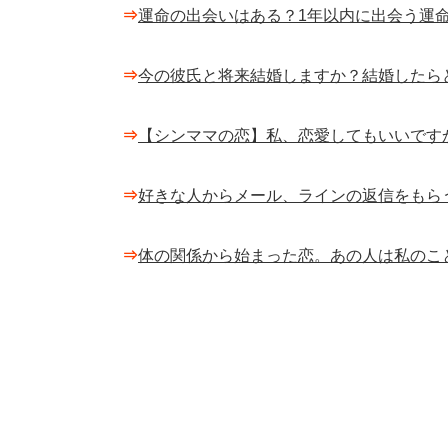
⇒
運命の出会いはある？1年以内に出会う運命
⇒
今の彼氏と将来結婚しますか？結婚したら
⇒
【シンママの恋】私、恋愛してもいいです
⇒
好きな人からメール、ラインの返信をもら
⇒
体の関係から始まった恋。あの人は私のこ