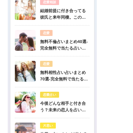
恋愛相談
結婚前提に付き合ってる
彼氏と来年同棲。このま
まで幸せになれる？-公開
鑑定-無料占い
恋愛
無料不倫占いまとめ40選-
完全無料で当たる占いだ
けを公開！
恋愛
無料相性占い占いまとめ
70選-完全無料で当たる占
いだけを公開！
恋愛占い
今後どんな相手と付き合
う？未来の恋人を占いま
す-無料生年月日占い
片思い