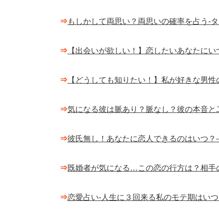
⇒
もしかして両思い？両思いの確率を占う-
⇒
【出会いが欲しい！】恋したいあなたにい
⇒
【どうしても知りたい！】私が好きな男性
⇒
気になる彼は脈あり？脈なし？彼の本音と
⇒
彼氏無し！あなたに恋人できるのはいつ？
⇒
既婚者が気になる…この恋の行方は？相手
⇒
恋愛占い-人生に３回来る私のモテ期はいつ