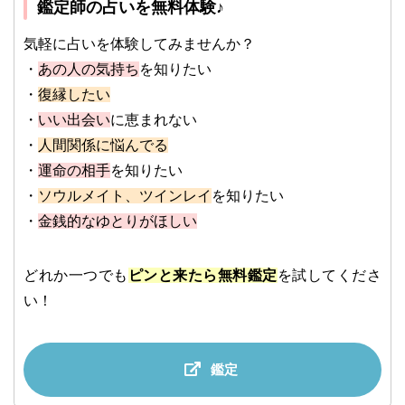
鑑定師の占いを無料体験♪
気軽に占いを体験してみませんか？
・
あの人の気持ち
を知りたい
・
復縁したい
・
いい出会い
に恵まれない
・
人間関係に悩んでる
・
運命の相手
を知りたい
・
ソウルメイト、ツインレイ
を知りたい
・
金銭的なゆとりがほしい
どれか一つでも
ピンと来たら無料鑑定
を試してくださ
い！
鑑定