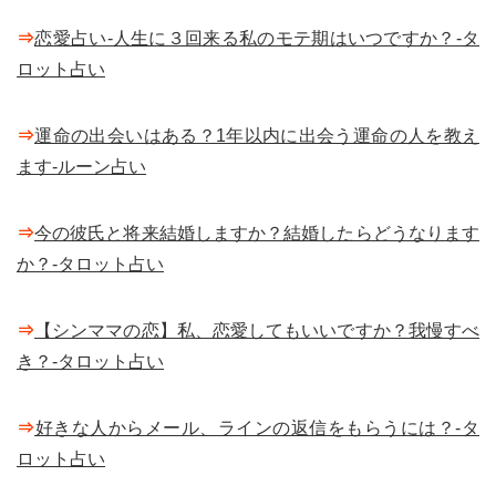
⇒
恋愛占い-人生に３回来る私のモテ期はいつですか？-タ
ロット占い
⇒
運命の出会いはある？1年以内に出会う運命の人を教え
ます-ルーン占い
⇒
今の彼氏と将来結婚しますか？結婚したらどうなります
か？-タロット占い
⇒
【シンママの恋】私、恋愛してもいいですか？我慢すべ
き？-タロット占い
⇒
好きな人からメール、ラインの返信をもらうには？-タ
ロット占い