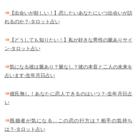
⇒
【出会いが欲しい！】恋したいあなたにいつ出会いが訪
れるのか？-タロット占い
⇒
【どうしても知りたい！】私が好きな男性の脈ありサイ
ン-タロット占い
⇒
気になる彼は脈あり？脈なし？彼の本音と二人の未来を
占います-生年月日占い
⇒
彼氏無し！あなたに恋人できるのはいつ？-生年月日占
い
⇒
既婚者が気になる…この恋の行方は？相手の気持ち
は？-タロット占い