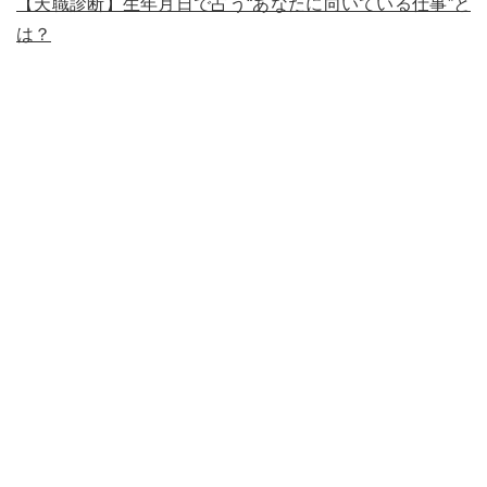
【天職診断】生年月日で占う“あなたに向いている仕事”と
は？