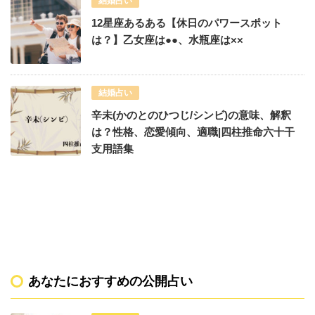
結婚占い
12星座あるある【休日のパワースポット
は？】乙女座は●●、水瓶座は××
結婚占い
辛未(かのとのひつじ/シンビ)の意味、解釈
は？性格、恋愛傾向、適職|四柱推命六十干
支用語集
あなたにおすすめの公開占い