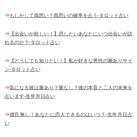
⇒
もしかして両思い？両思いの確率を占う-タロット占い
⇒
【出会いが欲しい！】恋したいあなたにいつ出会いが訪
れるのか？-タロット占い
⇒
【どうしても知りたい！】私が好きな男性の脈ありサイ
ン-タロット占い
⇒
気になる彼は脈あり？脈なし？彼の本音と二人の未来を
占います-生年月日占い
⇒
彼氏無し！あなたに恋人できるのはいつ？-生年月日占
い