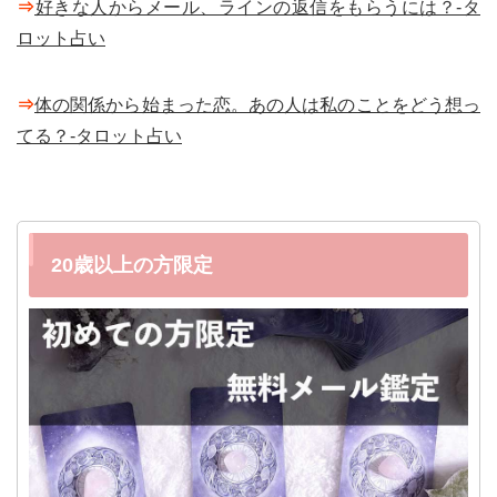
⇒
好きな人からメール、ラインの返信をもらうには？-タ
ロット占い
⇒
体の関係から始まった恋。あの人は私のことをどう想っ
てる？-タロット占い
20歳以上の方限定