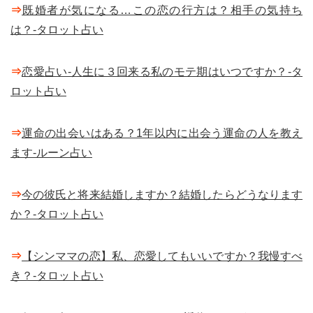
⇒
既婚者が気になる…この恋の行方は？相手の気持ち
は？-タロット占い
⇒
恋愛占い-人生に３回来る私のモテ期はいつですか？-タ
ロット占い
⇒
運命の出会いはある？1年以内に出会う運命の人を教え
ます-ルーン占い
⇒
今の彼氏と将来結婚しますか？結婚したらどうなります
か？-タロット占い
⇒
【シンママの恋】私、恋愛してもいいですか？我慢すべ
き？-タロット占い