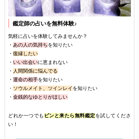
鑑定師の占いを無料体験♪
気軽に占いを体験してみませんか？
・
あの人の気持ち
を知りたい
・
復縁したい
・
いい出会い
に恵まれない
・
人間関係に悩んでる
・
運命の相手
を知りたい
・
ソウルメイト、ツインレイ
を知りたい
・
金銭的なゆとりがほしい
どれか一つでも
ピンと来たら無料鑑定
を試してくださ
い！