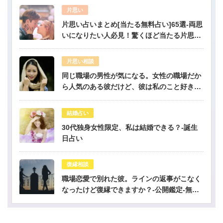
片思い
片思い占いまとめ[当たる無料占い]65選-両思
いになりたい人必見！驚くほど当たる片思い
占い
片思い相談
同じ職場の男性が気になる。女性の職場だか
ら人気のある彼だけど、彼は私のこと好き？-
公開鑑定-無料占い
結婚占い
30代独身女性限定、私は結婚できる？-誕生
日占い
復縁相談
職場恋愛で別れた彼。ラインの返事がこなく
なったけど復縁できますか？-公開鑑定-無料
占い