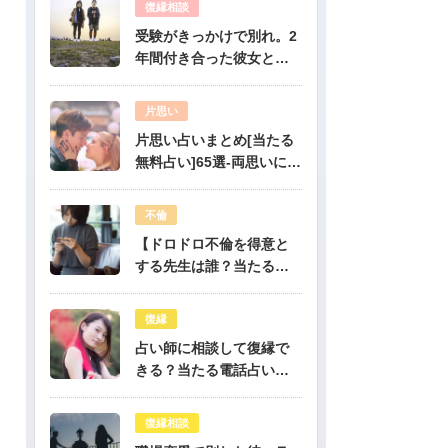
復縁相談
受験がきっかけで別れ。2
年間付き合った彼女と復
縁出来ますか？-公開鑑定-
無料占い
片思い
片思い占いまとめ[当たる
無料占い]65選-両思いにな
りたい人必見！驚くほど
当たる片思い占い
不倫
【ドロドロ不倫を得意と
する先生は誰？当たる電
話占いはどこ？】
復縁
占い師に相談して復縁で
きる？当たる電話占い先
生は誰？
復縁相談