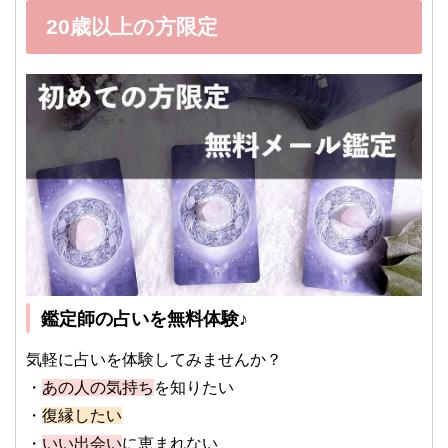
20歳以上の方限定
鑑定師の占いを無料体験♪
気軽に占いを体験してみませんか？
・
あの人の気持ち
を知りたい
・
復縁したい
・
いい出会い
に恵まれない