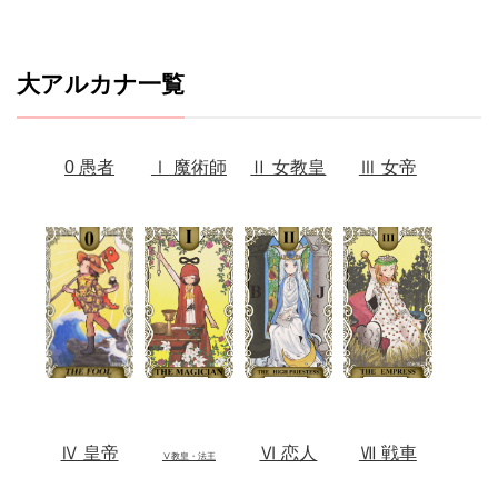
大アルカナ一覧
0 愚者
Ⅰ 魔術師
Ⅱ 女教皇
Ⅲ 女帝
Ⅳ 皇帝
Ⅵ 恋人
Ⅶ 戦車
Ⅴ教皇・法王