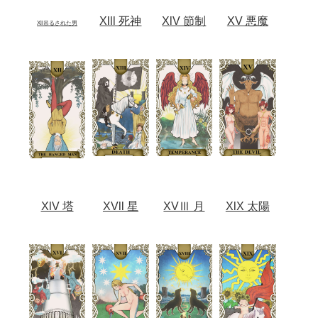
Xlll 死神
XlV 節制
XV 悪魔
Xll吊るされた男
XlV 塔
XVll 星
XVⅢ 月
XlX 太陽