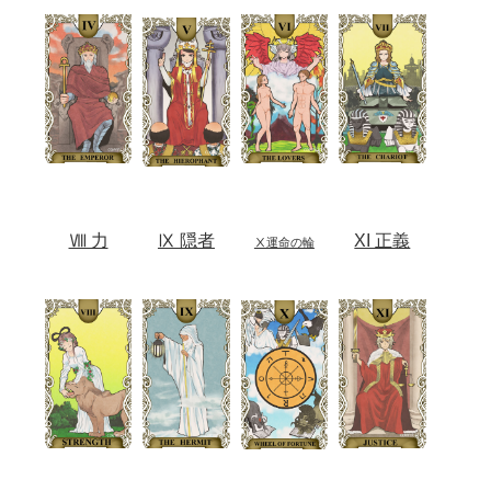
Ⅷ 力
Ⅸ 隠者
XI 正義
Ⅹ運命の輪