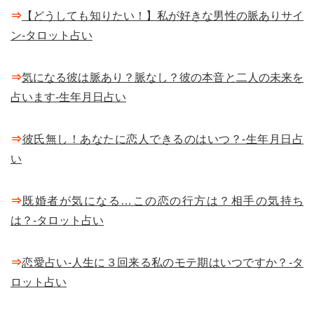
⇒
【どうしても知りたい！】私が好きな男性の脈ありサイ
ン-タロット占い
⇒
気になる彼は脈あり？脈なし？彼の本音と二人の未来を
占います-生年月日占い
⇒
彼氏無し！あなたに恋人できるのはいつ？-生年月日占
い
⇒
既婚者が気になる…この恋の行方は？相手の気持ち
は？-タロット占い
⇒
恋愛占い-人生に３回来る私のモテ期はいつですか？-タ
ロット占い