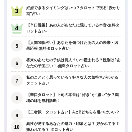
妊娠できるタイミングはいつ？タロットで視る“授かり
期”占い
【辛口透視】あの人があなたに隠している本音-無料タ
ロット占い-
【人間関係占い】あなたを傷つけたあの人の未来・因
果応報-無料タロット占い-
将来のあなたの子供は何人？いつ産まれる？性別は?あ
なたの子宝占い！-無料タロット占い
私のことどう思っている？好きな人の気持ちがわかる
タロット占い
【辛口タロット】上司の本音は“好き”か“嫌い”か？職
場の縁を無料診断！
【二者択一タロット占い】AとBどちらを選べばいい？
異性が噂するあなたの魅力・印象とは？-好かれてる？
嫌われてる？-タロット占い