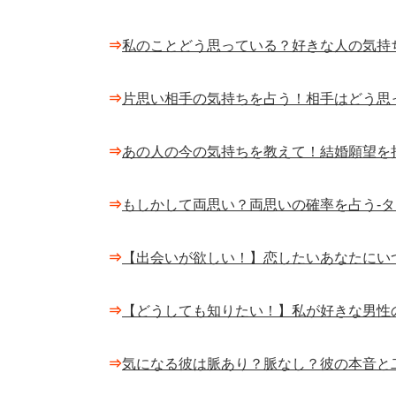
⇒
私のことどう思っている？好きな人の気持
⇒
片思い相手の気持ちを占う！相手はどう思
⇒
あの人の今の気持ちを教えて！結婚願望を
⇒
もしかして両思い？両思いの確率を占う-
⇒
【出会いが欲しい！】恋したいあなたにい
⇒
【どうしても知りたい！】私が好きな男性
⇒
気になる彼は脈あり？脈なし？彼の本音と