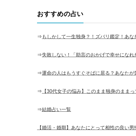
おすすめの占い
⇒
もしかして一生独身？！ズバリ鑑定！あな
⇒
失敗しない！「助言のおかげで幸せになれ
⇒
運命の人はもうすぐそばに居る？あなたが
⇒
【30代女子の悩み】このまま独身のまま
⇒
結婚占い一覧
【婚活・婚期】あなたにとって相性の良い男