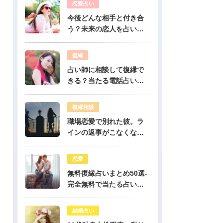
恋愛占い
今後どんな相手と付き合
う？未来の恋人を占いま
す-無料生年月日占い
復縁
占い師に相談して復縁で
きる？当たる電話占い先
生は誰？
復縁相談
職場恋愛で別れた彼。ラ
インの返事がこなくなっ
たけど復縁できますか？-
公開鑑定-無料占い
恋愛
無料復縁占いまとめ50選-
完全無料で当たる占いだ
けを公開！
結婚占い