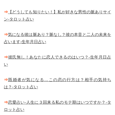
⇒
【どうしても知りたい！】私が好きな男性の脈ありサイ
ン-タロット占い
⇒
気になる彼は脈あり？脈なし？彼の本音と二人の未来を
占います-生年月日占い
⇒
彼氏無し！あなたに恋人できるのはいつ？-生年月日占
い
⇒
既婚者が気になる…この恋の行方は？相手の気持ち
は？-タロット占い
⇒
恋愛占い-人生に３回来る私のモテ期はいつですか？-タ
ロット占い