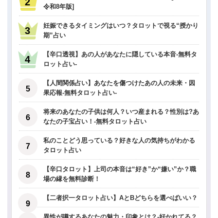
令和8年版]
妊娠できるタイミングはいつ？タロットで視る“授かり
期”占い
【辛口透視】あの人があなたに隠している本音-無料タ
ロット占い-
【人間関係占い】あなたを傷つけたあの人の未来・因
果応報-無料タロット占い-
将来のあなたの子供は何人？いつ産まれる？性別は?あ
なたの子宝占い！-無料タロット占い
私のことどう思っている？好きな人の気持ちがわかる
タロット占い
【辛口タロット】上司の本音は“好き”か“嫌い”か？職
場の縁を無料診断！
【二者択一タロット占い】AとBどちらを選べばいい？
異性が噂するあなたの魅力・印象とは？-好かれてる？