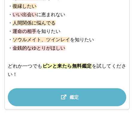
・
復縁したい
・
いい出会い
に恵まれない
・
人間関係に悩んでる
・
運命の相手
を知りたい
・
ソウルメイト、ツインレイ
を知りたい
・
金銭的なゆとりがほしい
どれか一つでも
ピンと来たら無料鑑定
を試してくださ
い！
鑑定