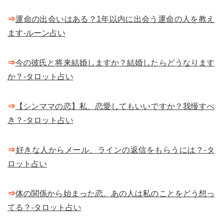
⇒
運命の出会いはある？1年以内に出会う運命の人を教え
ます-ルーン占い
⇒
今の彼氏と将来結婚しますか？結婚したらどうなります
か？-タロット占い
⇒
【シンママの恋】私、恋愛してもいいですか？我慢すべ
き？-タロット占い
⇒
好きな人からメール、ラインの返信をもらうには？-タ
ロット占い
⇒
体の関係から始まった恋。あの人は私のことをどう想っ
てる？-タロット占い