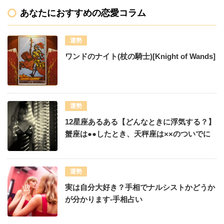
あなたにおすすめの恋愛コラム
運勢
ワンドのナイト(杖の騎士)[Knight of Wands]
運勢
12星座あるある【どんなときに浮気する？】
蟹座は●●したとき、天秤座は××のついでに
運勢
実は自分大好き？手相でナルシストかどうか
が分かります-手相占い