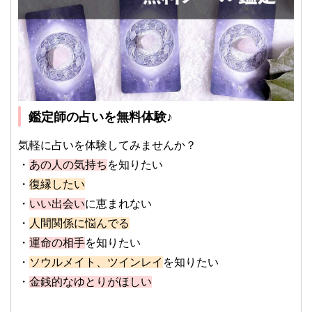
鑑定師の占いを無料体験♪
気軽に占いを体験してみませんか？
・
あの人の気持ち
を知りたい
・
復縁したい
・
いい出会い
に恵まれない
・
人間関係に悩んでる
・
運命の相手
を知りたい
・
ソウルメイト、ツインレイ
を知りたい
・
金銭的なゆとりがほしい