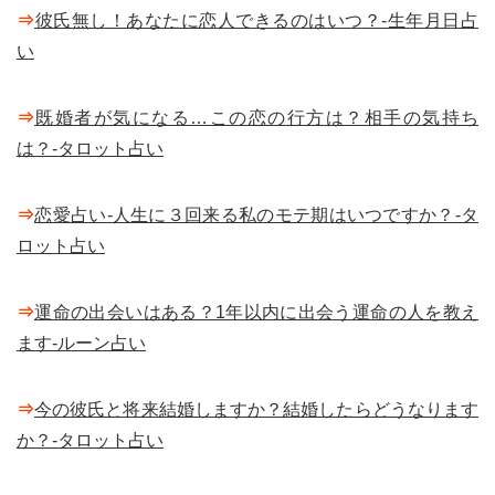
⇒
彼氏無し！あなたに恋人できるのはいつ？-生年月日占
い
⇒
既婚者が気になる…この恋の行方は？相手の気持ち
は？-タロット占い
⇒
恋愛占い-人生に３回来る私のモテ期はいつですか？-タ
ロット占い
⇒
運命の出会いはある？1年以内に出会う運命の人を教え
ます-ルーン占い
⇒
今の彼氏と将来結婚しますか？結婚したらどうなります
か？-タロット占い