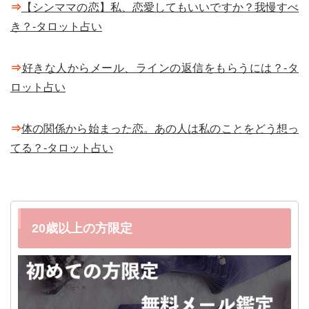
⇒
【シンママの恋】私、恋愛してもいいですか？我慢すべ
き？-タロット占い
⇒
好きな人からメール、ラインの返信をもらうには？-タ
ロット占い
⇒
体の関係から始まった恋。あの人は私のことをどう想っ
てる？-タロット占い
20歳以上の方限定