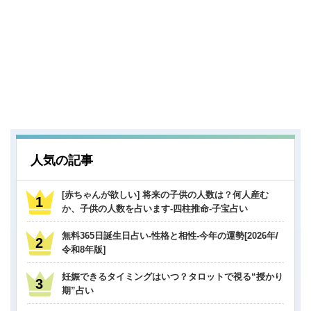
人気の記事
[赤ちゃんが欲しい] 将来の子供の人数は？何人産む
か、子供の人数を占います-四柱推命-子宝占い
無料365日誕生日占い-性格と相性-今年の運勢[2026年/
令和8年版]
妊娠できるタイミングはいつ？タロットで視る“授かり
期”占い