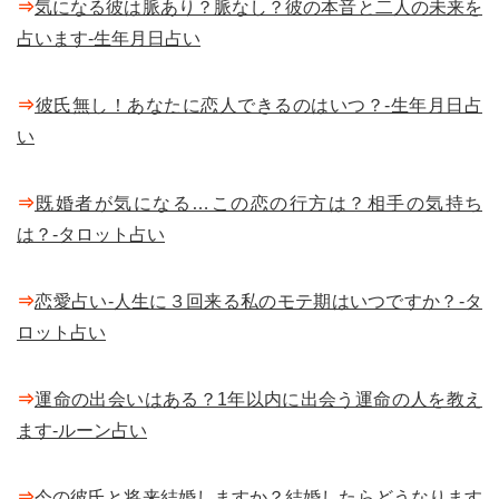
⇒
気になる彼は脈あり？脈なし？彼の本音と二人の未来を
占います-生年月日占い
⇒
彼氏無し！あなたに恋人できるのはいつ？-生年月日占
い
⇒
既婚者が気になる…この恋の行方は？相手の気持ち
は？-タロット占い
⇒
恋愛占い-人生に３回来る私のモテ期はいつですか？-タ
ロット占い
⇒
運命の出会いはある？1年以内に出会う運命の人を教え
ます-ルーン占い
⇒
今の彼氏と将来結婚しますか？結婚したらどうなります