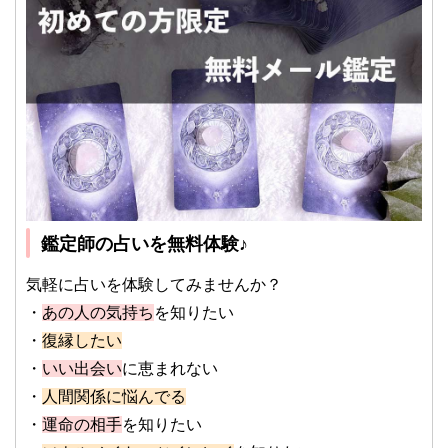
鑑定師の占いを無料体験♪
気軽に占いを体験してみませんか？
・
あの人の気持ち
を知りたい
・
復縁したい
・
いい出会い
に恵まれない
・
人間関係に悩んでる
・
運命の相手
を知りたい