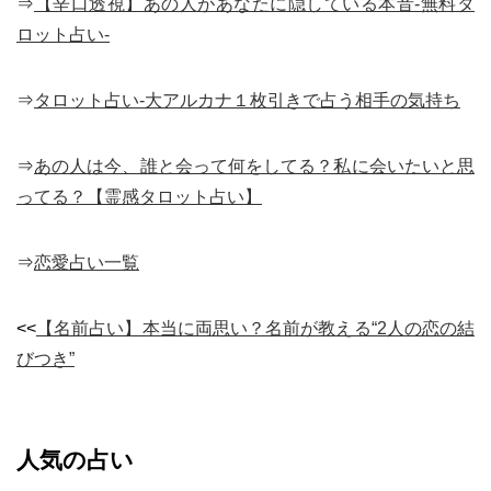
⇒
【辛口透視】あの人があなたに隠している本音-無料タ
ロット占い-
⇒
タロット占い-大アルカナ１枚引きで占う相手の気持ち
⇒
あの人は今、誰と会って何をしてる？私に会いたいと思
ってる？【霊感タロット占い】
⇒
恋愛占い一覧
<<
【名前占い】本当に両思い？名前が教える“2人の恋の結
びつき”
人気の占い