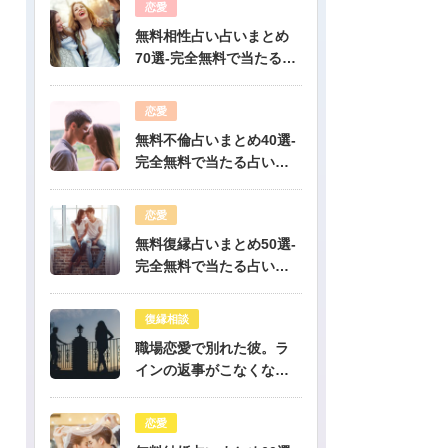
恋愛
無料相性占い占いまとめ
70選-完全無料で当たる占
いだけを公開！
恋愛
無料不倫占いまとめ40選-
完全無料で当たる占いだ
けを公開！
恋愛
無料復縁占いまとめ50選-
完全無料で当たる占いだ
けを公開！
復縁相談
職場恋愛で別れた彼。ラ
インの返事がこなくなっ
たけど復縁できますか？-
公開鑑定-無料占い
恋愛