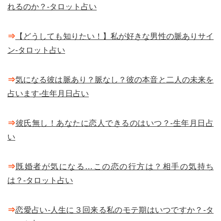
れるのか？-タロット占い
⇒
【どうしても知りたい！】私が好きな男性の脈ありサイ
ン-タロット占い
⇒
気になる彼は脈あり？脈なし？彼の本音と二人の未来を
占います-生年月日占い
⇒
彼氏無し！あなたに恋人できるのはいつ？-生年月日占
い
⇒
既婚者が気になる…この恋の行方は？相手の気持ち
は？-タロット占い
⇒
恋愛占い-人生に３回来る私のモテ期はいつですか？-タ