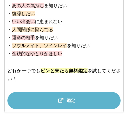
・
あの人の気持ち
を知りたい
・
復縁したい
・
いい出会い
に恵まれない
・
人間関係に悩んでる
・
運命の相手
を知りたい
・
ソウルメイト、ツインレイ
を知りたい
・
金銭的なゆとりがほしい
どれか一つでも
ピンと来たら無料鑑定
を試してくださ
い！
鑑定