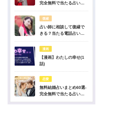
完全無料で当たる占いだ
けを公開！
復縁
占い師に相談して復縁で
きる？当たる電話占い先
生は誰？
漫画
【漫画】わたしの幸せ(1
話)
恋愛
無料結婚占いまとめ60選-
完全無料で当たる占いだ
けを公開！