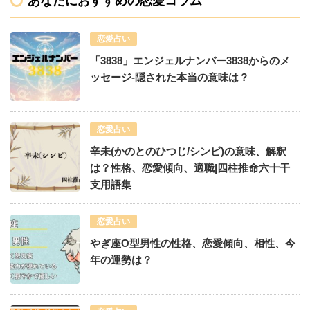
あなたにおすすめの恋愛コラム
恋愛占い
「3838」エンジェルナンバー3838からのメ
ッセージ-隠された本当の意味は？
恋愛占い
辛未(かのとのひつじ/シンビ)の意味、解釈
は？性格、恋愛傾向、適職|四柱推命六十干
支用語集
恋愛占い
やぎ座O型男性の性格、恋愛傾向、相性、今
年の運勢は？