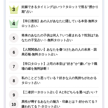
妊娠できるタイミングはいつ？タロットで視る“授かり
期”占い
【辛口透視】あの人があなたに隠している本音-無料タ
ロット占い-
将来のあなたの子供は何人？いつ産まれる？性別は?あ
なたの子宝占い！-無料タロット占い
【人間関係占い】あなたを傷つけたあの人の未来・因
果応報-無料タロット占い-
【辛口タロット】上司の本音は“好き”か“嫌い”か？職
場の縁を無料診断！
私のことどう思っている？好きな人の気持ちがわかる
タロット占い
【二者択一タロット占い】AとBどちらを選べばいい？
異性が噂するあなたの魅力・印象とは？-好かれてる？
嫌われてる？-タロット占い