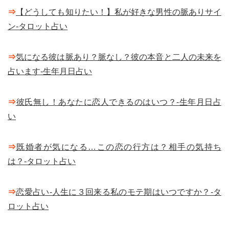
⇒
【どうしても知りたい！】私が好きな男性の脈ありサイ
ン-タロット占い
⇒
気になる彼は脈あり？脈なし？彼の本音と二人の未来を
占います-生年月日占い
⇒
彼氏無し！あなたに恋人できるのはいつ？-生年月日占
い
⇒
既婚者が気になる…この恋の行方は？相手の気持ち
は？-タロット占い
⇒
恋愛占い-人生に３回来る私のモテ期はいつですか？-タ
ロット占い