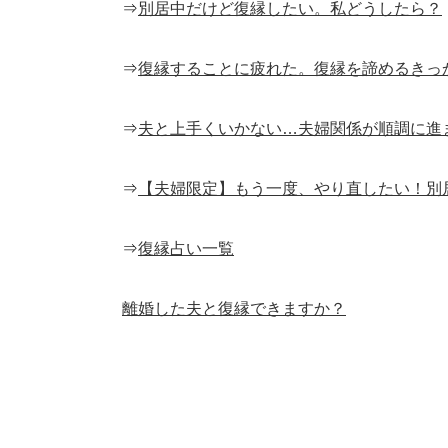
⇒
別居中だけど復縁したい。私どうしたら？
⇒
復縁することに疲れた。復縁を諦めるきっ
⇒
夫と上手くいかない…夫婦関係が順調に進
⇒
【夫婦限定】もう一度、やり直したい！別
⇒
復縁占い一覧
離婚した夫と復縁できますか？