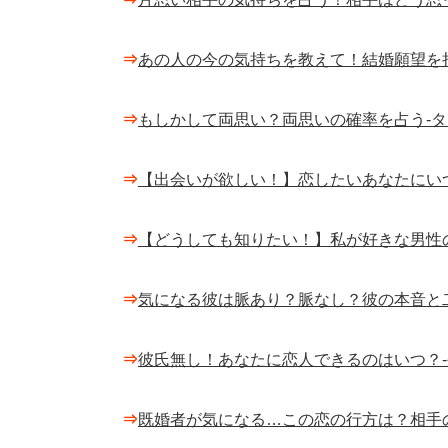
⇒
あの人の今の気持ちを教えて！結婚願望を
⇒
もしかして両思い？両思いの確率を占う-
⇒
【出会いが欲しい！】恋したいあなたにい
⇒
【どうしても知りたい！】私が好きな男性
⇒
気になる彼は脈あり？脈なし？彼の本音と
⇒
彼氏無し！あなたに恋人できるのはいつ？
⇒
既婚者が気になる…この恋の行方は？相手