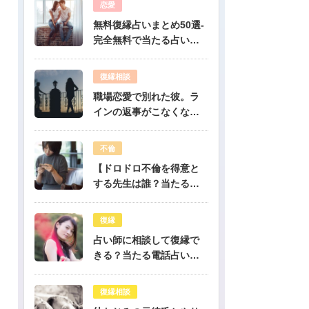
恋愛
無料復縁占いまとめ50選-
完全無料で当たる占いだ
けを公開！
復縁相談
職場恋愛で別れた彼。ラ
インの返事がこなくなっ
たけど復縁できますか？-
公開鑑定-無料占い
不倫
【ドロドロ不倫を得意と
する先生は誰？当たる電
話占いはどこ？】
復縁
占い師に相談して復縁で
きる？当たる電話占い先
生は誰？
復縁相談