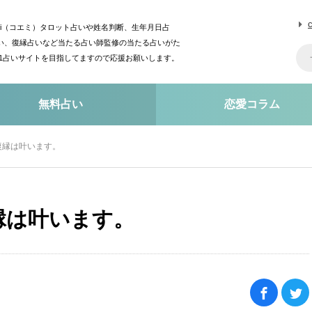
mi（コエミ）タロット占いや姓名判断、生年月日占
い、復縁占いなど当たる占い師監修の当たる占いがた
o1占いサイトを目指してますので応援お願いします。
無料占い
恋愛コラム
復縁は叶います。
縁は叶います。