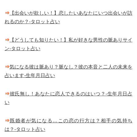
⇒
【出会いが欲しい！】恋したいあなたにいつ出会いが訪
れるのか？-タロット占い
⇒
【どうしても知りたい！】私が好きな男性の脈ありサイ
ン-タロット占い
⇒
気になる彼は脈あり？脈なし？彼の本音と二人の未来を
占います-生年月日占い
⇒
彼氏無し！あなたに恋人できるのはいつ？-生年月日占
い
⇒
既婚者が気になる…この恋の行方は？相手の気持ち
は？-タロット占い