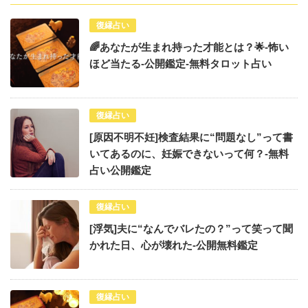
復縁占い
🌈あなたが生まれ持った才能とは？🌟-怖い
ほど当たる-公開鑑定-無料タロット占い
復縁占い
[原因不明不妊]検査結果に“問題なし”って書
いてあるのに、妊娠できないって何？-無料
占い公開鑑定
復縁占い
[浮気]夫に“なんでバレたの？”って笑って聞
かれた日、心が壊れた-公開無料鑑定
復縁占い