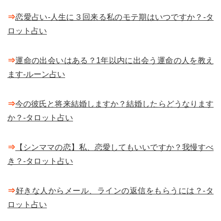
⇒
恋愛占い-人生に３回来る私のモテ期はいつですか？-タ
ロット占い
⇒
運命の出会いはある？1年以内に出会う運命の人を教え
ます-ルーン占い
⇒
今の彼氏と将来結婚しますか？結婚したらどうなります
か？-タロット占い
⇒
【シンママの恋】私、恋愛してもいいですか？我慢すべ
き？-タロット占い
⇒
好きな人からメール、ラインの返信をもらうには？-タ
ロット占い