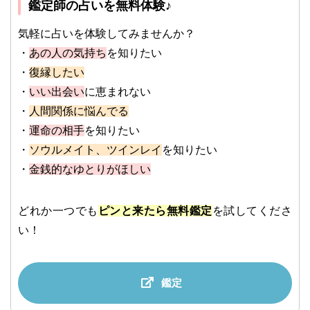
鑑定師の占いを無料体験♪
気軽に占いを体験してみませんか？
・
あの人の気持ち
を知りたい
・
復縁したい
・
いい出会い
に恵まれない
・
人間関係に悩んでる
・
運命の相手
を知りたい
・
ソウルメイト、ツインレイ
を知りたい
・
金銭的なゆとりがほしい
どれか一つでも
ピンと来たら無料鑑定
を試してくださ
い！
鑑定