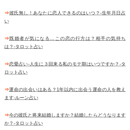
⇒
彼氏無し！あなたに恋人できるのはいつ？-生年月日占
い
⇒
既婚者が気になる…この恋の行方は？相手の気持ち
は？-タロット占い
⇒
恋愛占い-人生に３回来る私のモテ期はいつですか？-タ
ロット占い
⇒
運命の出会いはある？1年以内に出会う運命の人を教え
ます-ルーン占い
⇒
今の彼氏と将来結婚しますか？結婚したらどうなります
か？-タロット占い