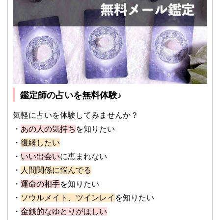
鑑定師の占いを無料体験♪
気軽に占いを体験してみませんか？
・
あの人の気持ち
を知りたい
・
復縁したい
・
いい出会い
に恵まれない
・
人間関係に悩んでる
・
運命の相手
を知りたい
・
ソウルメイト、ツインレイ
を知りたい
・
金銭的なゆとりがほしい