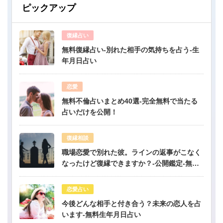
ピックアップ
復縁占い
無料復縁占い-別れた相手の気持ちを占う-生
年月日占い
恋愛
無料不倫占いまとめ40選-完全無料で当たる
占いだけを公開！
復縁相談
職場恋愛で別れた彼。ラインの返事がこなく
なったけど復縁できますか？-公開鑑定-無料
占い
恋愛占い
今後どんな相手と付き合う？未来の恋人を占
います-無料生年月日占い