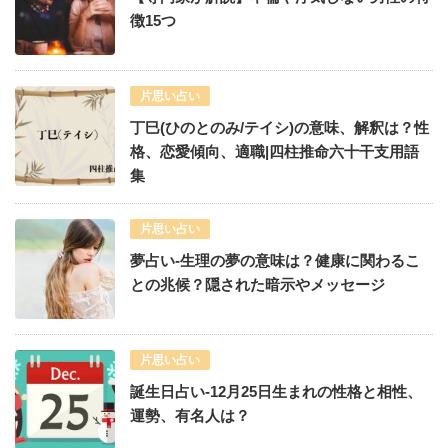
徴15つ
片思い占い
丁巳(ひのとのみ/テイシ)の意味、解釈は？性
格、恋愛傾向、適職|四柱推命六十干支用語
集
片思い占い
夢占い-生理の夢の意味は？健康に関わるこ
との兆候？隠された暗示やメッセージ
片思い占い
誕生日占い-12月25日生まれの性格と相性、
運勢、有名人は？