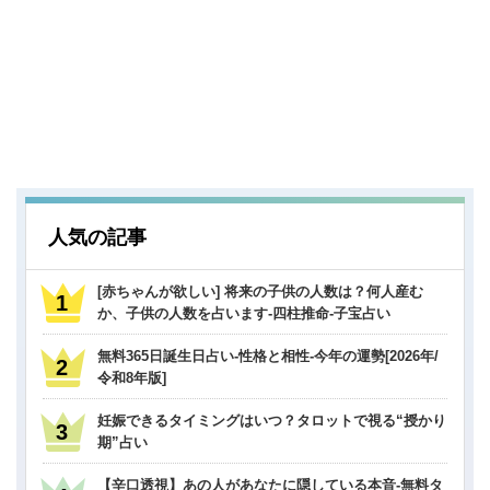
人気の記事
[赤ちゃんが欲しい] 将来の子供の人数は？何人産む
か、子供の人数を占います-四柱推命-子宝占い
無料365日誕生日占い-性格と相性-今年の運勢[2026年/
令和8年版]
妊娠できるタイミングはいつ？タロットで視る“授かり
期”占い
【辛口透視】あの人があなたに隠している本音-無料タ