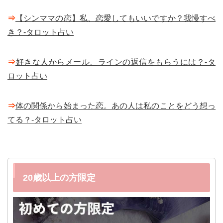
⇒
【シンママの恋】私、恋愛してもいいですか？我慢すべ
き？-タロット占い
⇒
好きな人からメール、ラインの返信をもらうには？-タ
ロット占い
⇒
体の関係から始まった恋。あの人は私のことをどう想っ
てる？-タロット占い
20歳以上の方限定