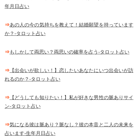
年月日占い
⇒
あの人の今の気持ちを教えて！結婚願望を持っています
か？-タロット占い
⇒
もしかして両思い？両思いの確率を占う-タロット占い
⇒
【出会いが欲しい！】恋したいあなたにいつ出会いが訪
れるのか？-タロット占い
⇒
【どうしても知りたい！】私が好きな男性の脈ありサイ
ン-タロット占い
⇒
気になる彼は脈あり？脈なし？彼の本音と二人の未来を
占います-生年月日占い