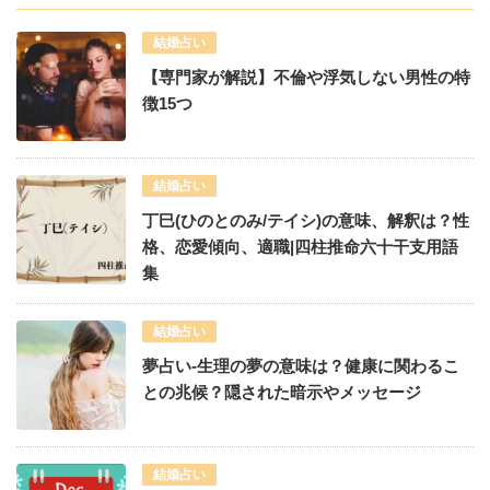
結婚占い
【専門家が解説】不倫や浮気しない男性の特
徴15つ
結婚占い
丁巳(ひのとのみ/テイシ)の意味、解釈は？性
格、恋愛傾向、適職|四柱推命六十干支用語
集
結婚占い
夢占い-生理の夢の意味は？健康に関わるこ
との兆候？隠された暗示やメッセージ
結婚占い