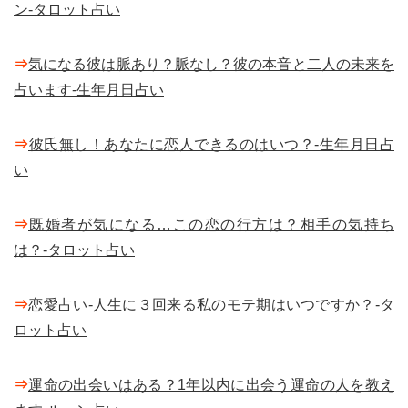
ン-タロット占い
⇒
気になる彼は脈あり？脈なし？彼の本音と二人の未来を
占います-生年月日占い
⇒
彼氏無し！あなたに恋人できるのはいつ？-生年月日占
い
⇒
既婚者が気になる…この恋の行方は？相手の気持ち
は？-タロット占い
⇒
恋愛占い-人生に３回来る私のモテ期はいつですか？-タ
ロット占い
⇒
運命の出会いはある？1年以内に出会う運命の人を教え