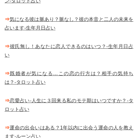
ン-タロット占い
⇒
気になる彼は脈あり？脈なし？彼の本音と二人の未来を
占います-生年月日占い
⇒
彼氏無し！あなたに恋人できるのはいつ？-生年月日占
い
⇒
既婚者が気になる…この恋の行方は？相手の気持ち
は？-タロット占い
⇒
恋愛占い-人生に３回来る私のモテ期はいつですか？-タ
ロット占い
⇒
運命の出会いはある？1年以内に出会う運命の人を教え
ます-ルーン占い