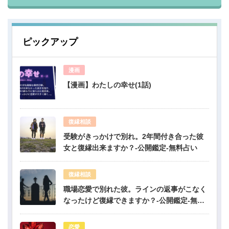
ピックアップ
漫画
【漫画】わたしの幸せ(1話)
復縁相談
受験がきっかけで別れ。2年間付き合った彼
女と復縁出来ますか？-公開鑑定-無料占い
復縁相談
職場恋愛で別れた彼。ラインの返事がこなく
なったけど復縁できますか？-公開鑑定-無料
占い
恋愛