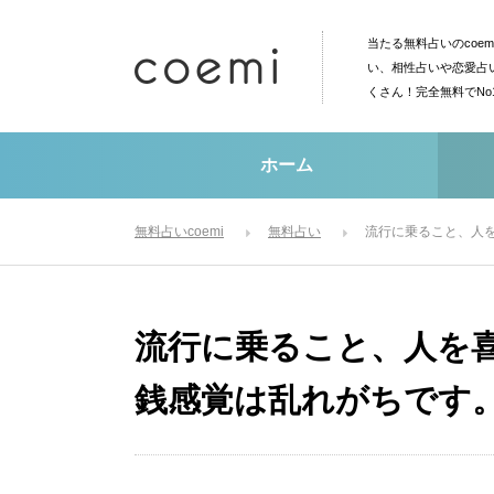
当たる無料占いのcoe
い、相性占いや恋愛占
くさん！完全無料でN
ホーム
無料占いcoemi
無料占い
流行に乗ること、人
流行に乗ること、人を
銭感覚は乱れがちです