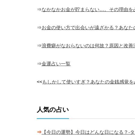
⇒
なかなかお金が貯まらない…。その理由を
⇒
お金の使い方で出会いが遠ざかる？あなた
⇒
浪費癖がなおらないのは何故？原因と改善
⇒
金運占い一覧
<<
もしかして使いすぎ？あなたの金銭感覚を
人気の占い
⇒
【今日の運勢】今日はどんな日になる？-