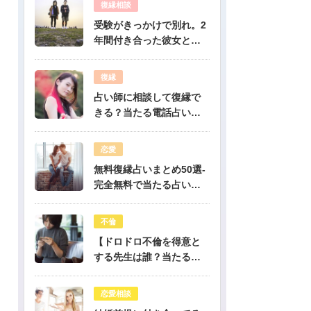
復縁相談
受験がきっかけで別れ。2
年間付き合った彼女と復
縁出来ますか？-公開鑑定-
無料占い
復縁
占い師に相談して復縁で
きる？当たる電話占い先
生は誰？
恋愛
無料復縁占いまとめ50選-
完全無料で当たる占いだ
けを公開！
不倫
【ドロドロ不倫を得意と
する先生は誰？当たる電
話占いはどこ？】
恋愛相談