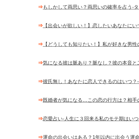
⇒
もしかして両思い？両思いの確率を占う-
⇒
【出会いが欲しい！】恋したいあなたにい
⇒
【どうしても知りたい！】私が好きな男性
⇒
気になる彼は脈あり？脈なし？彼の本音と
⇒
彼氏無し！あなたに恋人できるのはいつ？
⇒
既婚者が気になる…この恋の行方は？相手
⇒
恋愛占い-人生に３回来る私のモテ期はいつ
⇒
運命の出会いはある？1年以内に出会う運命