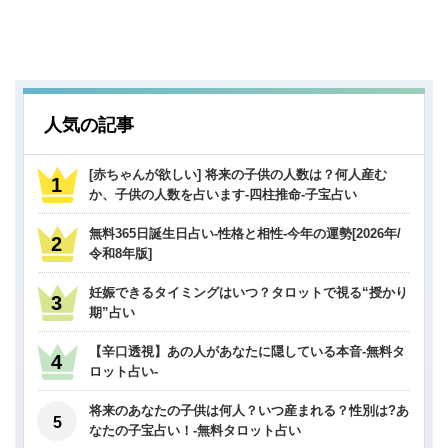
人気の記事
[赤ちゃんが欲しい] 将来の子供の人数は？何人産む
か、子供の人数を占います-四柱推命-子宝占い
無料365日誕生日占い-性格と相性-今年の運勢[2026年/
令和8年版]
妊娠できるタイミングはいつ？タロットで視る“授かり
期”占い
【辛口透視】あの人があなたに隠している本音-無料タ
ロット占い-
将来のあなたの子供は何人？いつ産まれる？性別は?あ
なたの子宝占い！-無料タロット占い