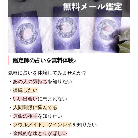
鑑定師の占いを無料体験♪
気軽に占いを体験してみませんか？
・
あの人の気持ち
を知りたい
・
復縁したい
・
いい出会い
に恵まれない
・
人間関係に悩んでる
・
運命の相手
を知りたい
・
ソウルメイト、ツインレイ
を知りたい
・
金銭的なゆとりがほしい