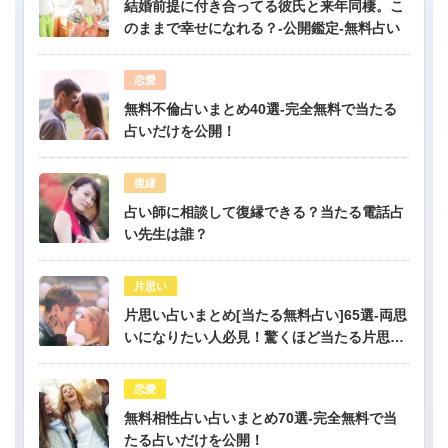
結婚前提に付き合ってる彼氏と来年同棲。こ
のままで幸せになれる？-公開鑑定-無料占い
恋愛
無料不倫占いまとめ40選-完全無料で当たる
占いだけを公開！
復縁
占い師に相談して復縁できる？当たる電話占
い先生は誰？
片思い
片思い占いまとめ[当たる無料占い]65選-両思
いになりたい人必見！驚くほど当たる片思い
占い
恋愛
無料相性占い占いまとめ70選-完全無料で当
たる占いだけを公開！