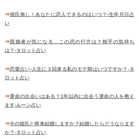
⇒
彼氏無し！あなたに恋人できるのはいつ？-生年月日占
い
⇒
既婚者が気になる…この恋の行方は？相手の気持ち
は？-タロット占い
⇒
恋愛占い-人生に３回来る私のモテ期はいつですか？-タ
ロット占い
⇒
運命の出会いはある？1年以内に出会う運命の人を教え
ます-ルーン占い
⇒
今の彼氏と将来結婚しますか？結婚したらどうなります
か？-タロット占い