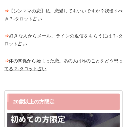
⇒
【シンママの恋】私、恋愛してもいいですか？我慢すべ
き？-タロット占い
⇒
好きな人からメール、ラインの返信をもらうには？-タ
ロット占い
⇒
体の関係から始まった恋。あの人は私のことをどう想っ
てる？-タロット占い
20歳以上の方限定