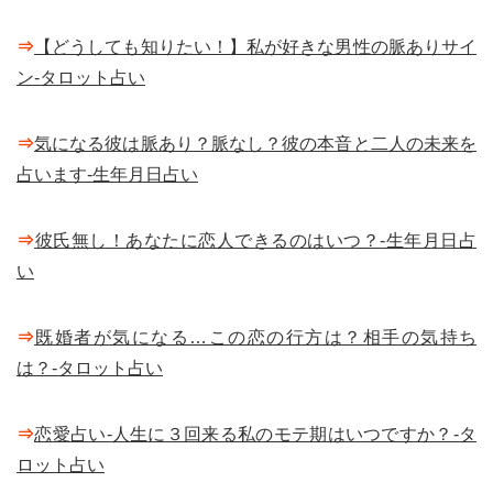
⇒
【どうしても知りたい！】私が好きな男性の脈ありサイ
ン-タロット占い
⇒
気になる彼は脈あり？脈なし？彼の本音と二人の未来を
占います-生年月日占い
⇒
彼氏無し！あなたに恋人できるのはいつ？-生年月日占
い
⇒
既婚者が気になる…この恋の行方は？相手の気持ち
は？-タロット占い
⇒
恋愛占い-人生に３回来る私のモテ期はいつですか？-タ
ロット占い