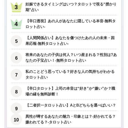
妊娠できるタイミングはいつ？タロットで視る“授かり
期”占い
【辛口透視】あの人があなたに隠している本音-無料タ
ロット占い-
【人間関係占い】あなたを傷つけたあの人の未来・因
果応報-無料タロット占い-
将来のあなたの子供は何人？いつ産まれる？性別は?あ
なたの子宝占い！-無料タロット占い
私のことどう思っている？好きな人の気持ちがわかる
タロット占い
【辛口タロット】上司の本音は“好き”か“嫌い”か？職
場の縁を無料診断！
【二者択一タロット占い】AとBどちらを選べばいい？
異性が噂するあなたの魅力・印象とは？-好かれてる？
嫌われてる？-タロット占い