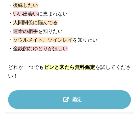
・
復縁したい
・
いい出会い
に恵まれない
・
人間関係に悩んでる
・
運命の相手
を知りたい
・
ソウルメイト、ツインレイ
を知りたい
・
金銭的なゆとりがほしい
どれか一つでも
ピンと来たら無料鑑定
を試してくださ
い！
鑑定