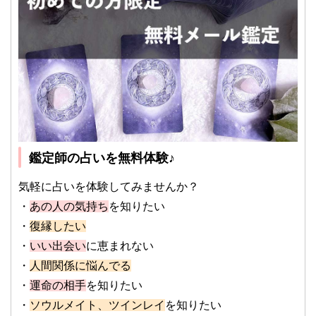
鑑定師の占いを無料体験♪
気軽に占いを体験してみませんか？
・
あの人の気持ち
を知りたい
・
復縁したい
・
いい出会い
に恵まれない
・
人間関係に悩んでる
・
運命の相手
を知りたい
・
ソウルメイト、ツインレイ
を知りたい