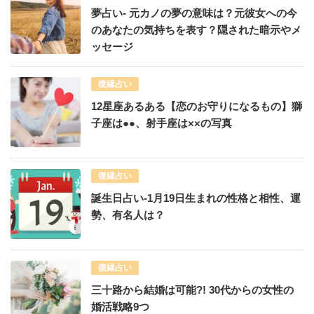
夢占い- 元カノの夢の意味は？元彼女への今
のあなたの気持ちを表す？隠された暗示やメ
ッセージ
復縁占い
12星座あるある【恋のお守りになるもの】獅
子座は●●、射手座は××の写真
復縁占い
誕生日占い-1月19日生まれの性格と相性、運
勢、有名人は？
復縁占い
三十路から結婚は可能?! 30代からの女性の
婚活戦略9つ