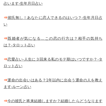
占います-生年月日占い
⇒
彼氏無し！あなたに恋人できるのはいつ？-生年月日占
い
⇒
既婚者が気になる…この恋の行方は？相手の気持ち
は？-タロット占い
⇒
恋愛占い-人生に３回来る私のモテ期はいつですか？-タ
ロット占い
⇒
運命の出会いはある？1年以内に出会う運命の人を教え
ます-ルーン占い
⇒
今の彼氏と将来結婚しますか？結婚したらどうなります