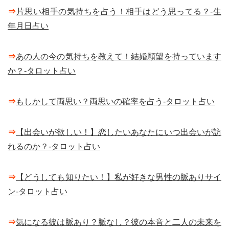
⇒
片思い相手の気持ちを占う！相手はどう思ってる？-生
年月日占い
⇒
あの人の今の気持ちを教えて！結婚願望を持っています
か？-タロット占い
⇒
もしかして両思い？両思いの確率を占う-タロット占い
⇒
【出会いが欲しい！】恋したいあなたにいつ出会いが訪
れるのか？-タロット占い
⇒
【どうしても知りたい！】私が好きな男性の脈ありサイ
ン-タロット占い
⇒
気になる彼は脈あり？脈なし？彼の本音と二人の未来を