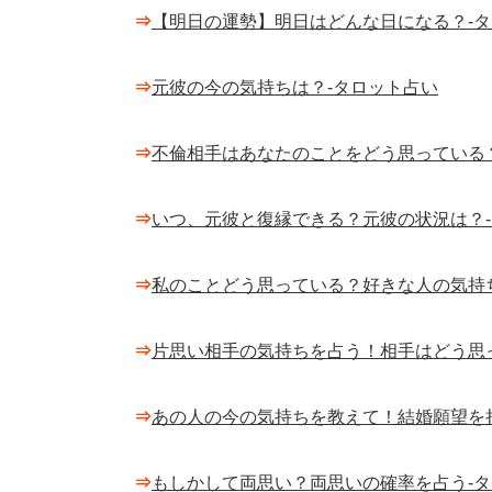
⇒
【明日の運勢】明日はどんな日になる？-
⇒
元彼の今の気持ちは？-タロット占い
⇒
不倫相手はあなたのことをどう思っている
⇒
いつ、元彼と復縁できる？元彼の状況は？
⇒
私のことどう思っている？好きな人の気持
⇒
片思い相手の気持ちを占う！相手はどう思
⇒
あの人の今の気持ちを教えて！結婚願望を
⇒
もしかして両思い？両思いの確率を占う-