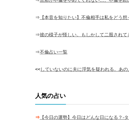
⇒
旦那が不倫をやめてくれない…。不倫を続
⇒
【本音を知りたい】不倫相手は私をどう想
⇒
彼の様子が怪しい。もしかして二股されて
⇒
不倫占い一覧
<<
していないのに夫に浮気を疑われる。あの
人気の占い
⇒
【今日の運勢】今日はどんな日になる？-