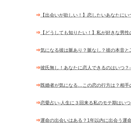
⇒
【出会いが欲しい！】恋したいあなたにい
⇒
【どうしても知りたい！】私が好きな男性
⇒
気になる彼は脈あり？脈なし？彼の本音と
⇒
彼氏無し！あなたに恋人できるのはいつ？
⇒
既婚者が気になる…この恋の行方は？相手
⇒
恋愛占い-人生に３回来る私のモテ期はいつ
⇒
運命の出会いはある？1年以内に出会う運命