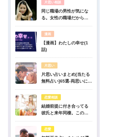
片思い相談
同じ職場の男性が気にな
る。女性の職場だから人
気のある彼だけど、彼は
私のこと好き？-公開鑑定-
漫画
無料占い
【漫画】わたしの幸せ(1
話)
片思い
片思い占いまとめ[当たる
無料占い]65選-両思いにな
りたい人必見！驚くほど
当たる片思い占い
恋愛相談
結婚前提に付き合ってる
彼氏と来年同棲。このま
まで幸せになれる？-公開
鑑定-無料占い
恋愛