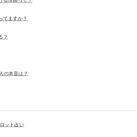
ける理由って？
ってますか？
る？
人の本音は？
タロット占い