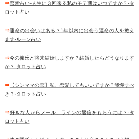
⇒
恋愛占い-人生に３回来る私のモテ期はいつですか？-タ
ロット占い
⇒
運命の出会いはある？1年以内に出会う運命の人を教え
ます-ルーン占い
⇒
今の彼氏と将来結婚しますか？結婚したらどうなります
か？-タロット占い
⇒
【シンママの恋】私、恋愛してもいいですか？我慢すべ
き？-タロット占い
⇒
好きな人からメール、ラインの返信をもらうには？-タ
ロット占い