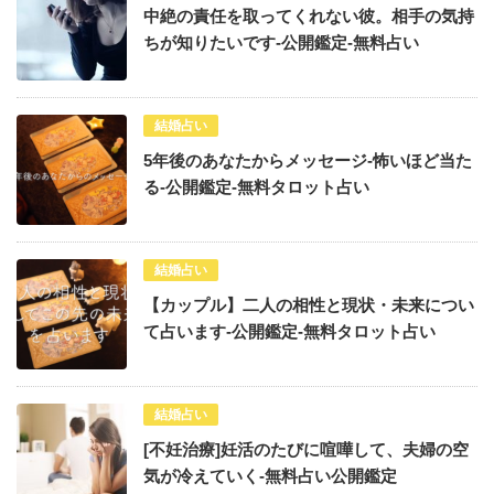
中絶の責任を取ってくれない彼。相手の気持
ちが知りたいです-公開鑑定-無料占い
結婚占い
5年後のあなたからメッセージ-怖いほど当た
る-公開鑑定-無料タロット占い
結婚占い
【カップル】二人の相性と現状・未来につい
て占います-公開鑑定-無料タロット占い
結婚占い
[不妊治療]妊活のたびに喧嘩して、夫婦の空
気が冷えていく-無料占い公開鑑定