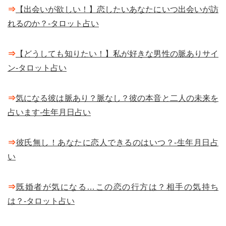
⇒
【出会いが欲しい！】恋したいあなたにいつ出会いが訪
れるのか？-タロット占い
⇒
【どうしても知りたい！】私が好きな男性の脈ありサイ
ン-タロット占い
⇒
気になる彼は脈あり？脈なし？彼の本音と二人の未来を
占います-生年月日占い
⇒
彼氏無し！あなたに恋人できるのはいつ？-生年月日占
い
⇒
既婚者が気になる…この恋の行方は？相手の気持ち
は？-タロット占い