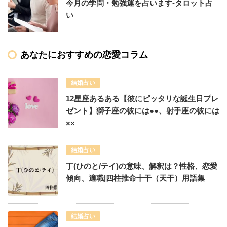
今月の学問・勉強運を占います-タロット占
い
あなたにおすすめの恋愛コラム
結婚占い
12星座あるある【彼にピッタリな誕生日プレ
ゼント】獅子座の彼には●●、射手座の彼には
××
結婚占い
丁(ひのと/テイ)の意味、解釈は？性格、恋愛
傾向、適職|四柱推命十干（天干）用語集
結婚占い