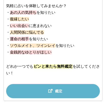
気軽に占いを体験してみませんか？
・
あの人の気持ち
を知りたい
・
復縁したい
・
いい出会い
に恵まれない
・
人間関係に悩んでる
・
運命の相手
を知りたい
・
ソウルメイト、ツインレイ
を知りたい
・
金銭的なゆとりがほしい
どれか一つでも
ピンと来たら無料鑑定
を試してくださ
い！
鑑定