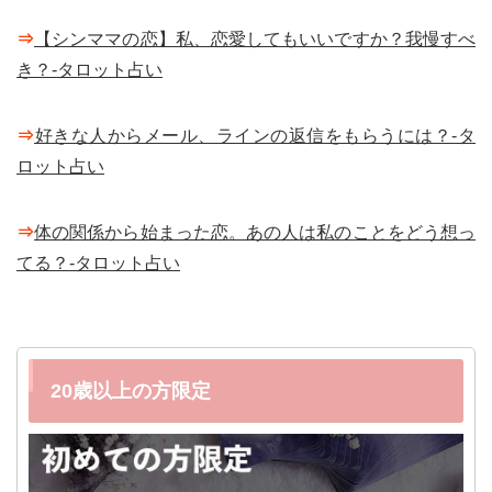
⇒
【シンママの恋】私、恋愛してもいいですか？我慢すべ
き？-タロット占い
⇒
好きな人からメール、ラインの返信をもらうには？-タ
ロット占い
⇒
体の関係から始まった恋。あの人は私のことをどう想っ
てる？-タロット占い
20歳以上の方限定