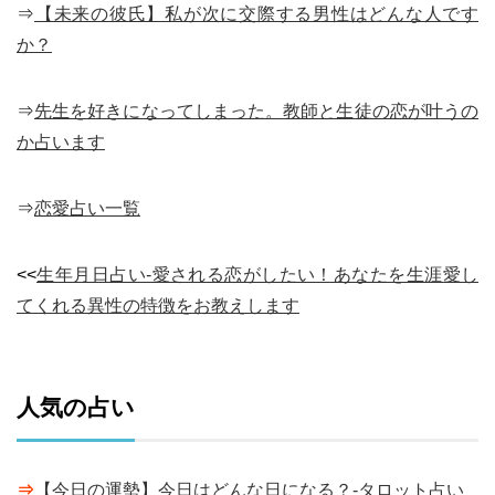
⇒
【未来の彼氏】私が次に交際する男性はどんな人です
か？
⇒
先生を好きになってしまった。教師と生徒の恋が叶うの
か占います
⇒
恋愛占い一覧
<<
生年月日占い-愛される恋がしたい！あなたを生涯愛し
てくれる異性の特徴をお教えします
人気の占い
⇒
【今日の運勢】今日はどんな日になる？-タロット占い