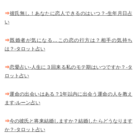
⇒
彼氏無し！あなたに恋人できるのはいつ？-生年月日占
い
⇒
既婚者が気になる…この恋の行方は？相手の気持ち
は？-タロット占い
⇒
恋愛占い-人生に３回来る私のモテ期はいつですか？-タ
ロット占い
⇒
運命の出会いはある？1年以内に出会う運命の人を教え
ます-ルーン占い
⇒
今の彼氏と将来結婚しますか？結婚したらどうなります
か？-タロット占い