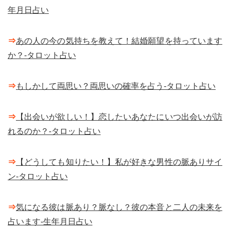
年月日占い
⇒
あの人の今の気持ちを教えて！結婚願望を持っています
か？-タロット占い
⇒
もしかして両思い？両思いの確率を占う-タロット占い
⇒
【出会いが欲しい！】恋したいあなたにいつ出会いが訪
れるのか？-タロット占い
⇒
【どうしても知りたい！】私が好きな男性の脈ありサイ
ン-タロット占い
⇒
気になる彼は脈あり？脈なし？彼の本音と二人の未来を
占います-生年月日占い