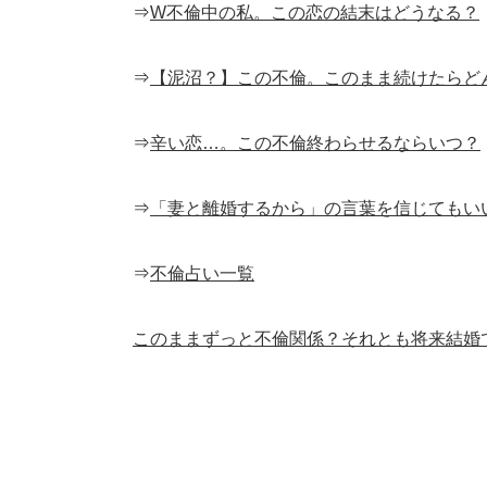
⇒
W不倫中の私。この恋の結末はどうなる？
⇒
【泥沼？】この不倫。このまま続けたらど
⇒
辛い恋…。この不倫終わらせるならいつ？
⇒
「妻と離婚するから」の言葉を信じてもい
⇒
不倫占い一覧
このままずっと不倫関係？それとも将来結婚