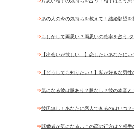
⇒
片思い相手の気持ちを占う！相手はどう思
⇒
あの人の今の気持ちを教えて！結婚願望を
⇒
もしかして両思い？両思いの確率を占う-
⇒
【出会いが欲しい！】恋したいあなたにい
⇒
【どうしても知りたい！】私が好きな男性
⇒
気になる彼は脈あり？脈なし？彼の本音と
⇒
彼氏無し！あなたに恋人できるのはいつ？
⇒
既婚者が気になる…この恋の行方は？相手