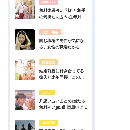
復縁占い
無料復縁占い-別れた相手
の気持ちを占う-生年月日
占い
片思い相談
同じ職場の男性が気にな
る。女性の職場だから人
気のある彼だけど、彼は
私のこと好き？-公開鑑定-
恋愛相談
無料占い
結婚前提に付き合ってる
彼氏と来年同棲。このま
まで幸せになれる？-公開
鑑定-無料占い
片思い
片思い占いまとめ[当たる
無料占い]65選-両思いにな
りたい人必見！驚くほど
当たる片思い占い
復縁相談