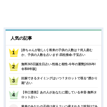
人気の記事
[赤ちゃんが欲しい] 将来の子供の人数は？何人産む
か、子供の人数を占います-四柱推命-子宝占い
無料365日誕生日占い-性格と相性-今年の運勢[2026年/
令和8年版]
妊娠できるタイミングはいつ？タロットで視る“授かり
期”占い
【辛口透視】あの人があなたに隠している本音-無料タ
ロット占い-
将来のあなたの子供は何人？いつ産まれる？性別は?あ