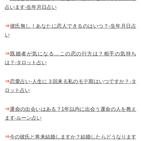
占います-生年月日占い
⇒
彼氏無し！あなたに恋人できるのはいつ？-生年月日占
い
⇒
既婚者が気になる…この恋の行方は？相手の気持ち
は？-タロット占い
⇒
恋愛占い-人生に３回来る私のモテ期はいつですか？-タ
ロット占い
⇒
運命の出会いはある？1年以内に出会う運命の人を教え
ます-ルーン占い
⇒
今の彼氏と将来結婚しますか？結婚したらどうなります