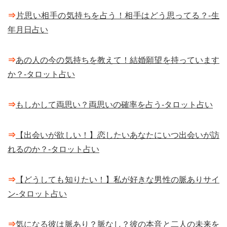
⇒
片思い相手の気持ちを占う！相手はどう思ってる？-生
年月日占い
⇒
あの人の今の気持ちを教えて！結婚願望を持っています
か？-タロット占い
⇒
もしかして両思い？両思いの確率を占う-タロット占い
⇒
【出会いが欲しい！】恋したいあなたにいつ出会いが訪
れるのか？-タロット占い
⇒
【どうしても知りたい！】私が好きな男性の脈ありサイ
ン-タロット占い
⇒
気になる彼は脈あり？脈なし？彼の本音と二人の未来を