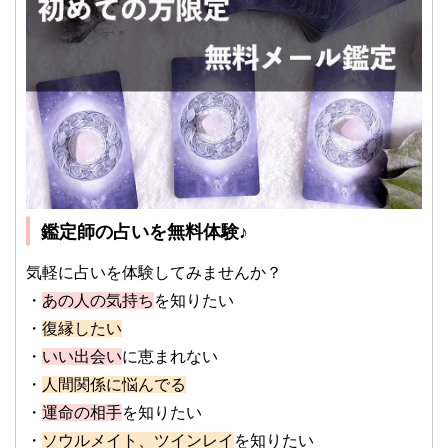
鑑定師の占いを無料体験♪
気軽に占いを体験してみませんか？
・
あの人の気持ち
を知りたい
・
復縁したい
・
いい出会い
に恵まれない
・
人間関係に悩んでる
・
運命の相手
を知りたい
・
ソウルメイト、ツインレイ
を知りたい