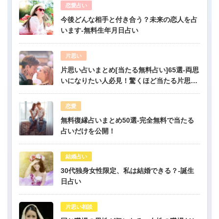
恋愛占い
今後どんな相手と付き合う？未来の恋人を占
います-無料生年月日占い
片思い
片思い占いまとめ[当たる無料占い]65選-両思
いになりたい人必見！驚くほど当たる片思い
占い
恋愛
無料復縁占いまとめ50選-完全無料で当たる
占いだけを公開！
結婚占い
30代独身女性限定、私は結婚できる？-誕生
日占い
片思い相談