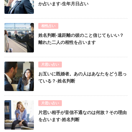
か占います-生年月日占い
相性占い
姓名判断-遠距離の彼のこと信じてもいい？
離れた二人の相性を占います
片思い占い
お互いに既婚者。あの人はあなたをどう思っ
ている？-姓名判断
片思い占い
片思い相手が音信不通なのは何故？その理由
を占います-姓名判断