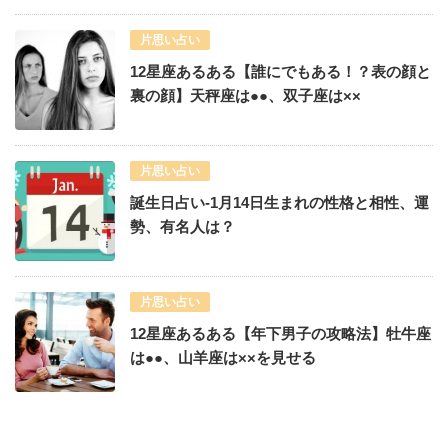
片思い占い
12星座あるある【誰にでもある！？表の顔と
裏の顔】天秤座は●●、双子座は××
片思い占い
誕生日占い-1月14日生まれの性格と相性、運
勢、有名人は？
片思い占い
12星座あるある【年下男子の攻略法】牡牛座
は●●、山羊座は××を見せる