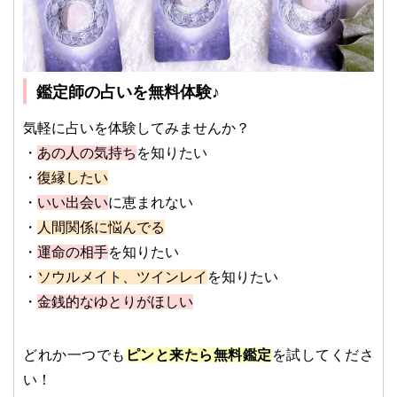
鑑定師の占いを無料体験♪
気軽に占いを体験してみませんか？
・
あの人の気持ち
を知りたい
・
復縁したい
・
いい出会い
に恵まれない
・
人間関係に悩んでる
・
運命の相手
を知りたい
・
ソウルメイト、ツインレイ
を知りたい
・
金銭的なゆとりがほしい
どれか一つでも
ピンと来たら無料鑑定
を試してくださ
い！