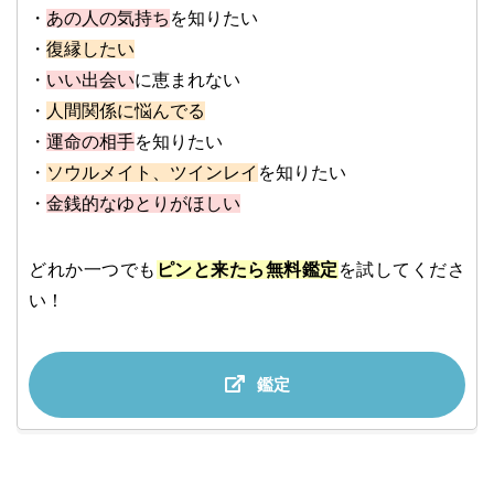
・
あの人の気持ち
を知りたい
・
復縁したい
・
いい出会い
に恵まれない
・
人間関係に悩んでる
・
運命の相手
を知りたい
・
ソウルメイト、ツインレイ
を知りたい
・
金銭的なゆとりがほしい
どれか一つでも
ピンと来たら無料鑑定
を試してくださ
い！
鑑定