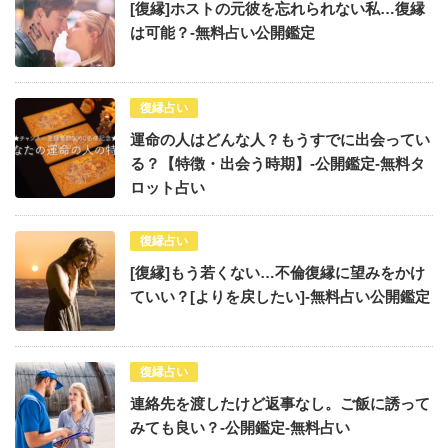
[復縁]ホストの元彼を忘れられない私…復縁
は可能？-無料占い公開鑑定
復縁占い
運命の人はどんな人？もうすでに出会ってい
る？【特徴・出会う時期】-公開鑑定-無料タ
ロット占い
復縁占い
[復縁]もう若くない…不倫復縁に望みをかけ
ていい？[よりを戻したい]-無料占い公開鑑定
復縁占い
連絡先を渡したけど返事なし。ご飯に誘って
みても良い？-公開鑑定-無料占い