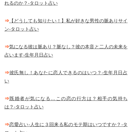
れるのか？-タロット占い
⇒
【どうしても知りたい！】私が好きな男性の脈ありサイ
ン-タロット占い
⇒
気になる彼は脈あり？脈なし？彼の本音と二人の未来を
占います-生年月日占い
⇒
彼氏無し！あなたに恋人できるのはいつ？-生年月日占
い
⇒
既婚者が気になる…この恋の行方は？相手の気持ち
は？-タロット占い
⇒
恋愛占い-人生に３回来る私のモテ期はいつですか？-タ