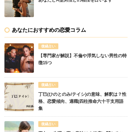
あなたにおすすめの恋愛コラム
復縁占い
【専門家が解説】不倫や浮気しない男性の特
徴15つ
復縁占い
丁巳(ひのとのみ/テイシ)の意味、解釈は？性
格、恋愛傾向、適職|四柱推命六十干支用語
集
復縁占い