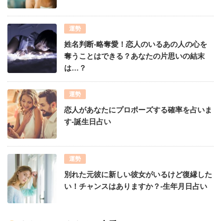
運勢
姓名判断-略奪愛！恋人のいるあの人の心を
奪うことはできる？あなたの片思いの結末
は…？
運勢
恋人があなたにプロポーズする確率を占いま
す-誕生日占い
運勢
別れた元彼に新しい彼女がいるけど復縁した
い！チャンスはありますか？-生年月日占い