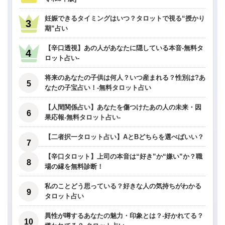
妊娠できるタイミングはいつ？タロットで視る“授かり
期”占い
【辛口透視】あの人があなたに隠している本音-無料タ
ロット占い-
将来のあなたの子供は何人？いつ産まれる？性別は?あ
なたの子宝占い！-無料タロット占い
【人間関係占い】あなたを傷つけたあの人の未来・因
果応報-無料タロット占い-
【二者択一タロット占い】AとBどちらを選べばいい？
【辛口タロット】上司の本音は“好き”か“嫌い”か？職
場の縁を無料診断！
私のことどう思っている？好きな人の気持ちがわかる
タロット占い
異性が噂するあなたの魅力・印象とは？-好かれてる？