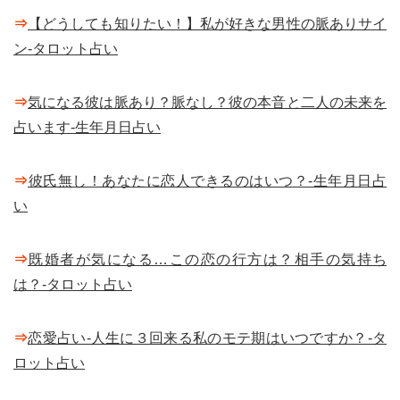
⇒
【どうしても知りたい！】私が好きな男性の脈ありサイ
ン-タロット占い
⇒
気になる彼は脈あり？脈なし？彼の本音と二人の未来を
占います-生年月日占い
⇒
彼氏無し！あなたに恋人できるのはいつ？-生年月日占
い
⇒
既婚者が気になる…この恋の行方は？相手の気持ち
は？-タロット占い
⇒
恋愛占い-人生に３回来る私のモテ期はいつですか？-タ
ロット占い