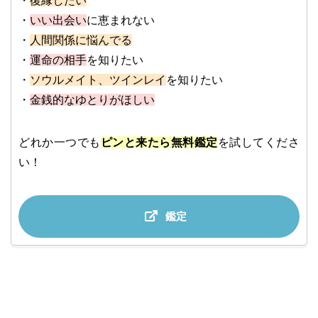
・
復縁したい
・
いい出会い
に恵まれない
・
人間関係に悩んでる
・
運命の相手
を知りたい
・
ソウルメイト、ツインレイ
を知りたい
・
金銭的なゆとりがほしい
どれか一つでも
ピンと来たら無料鑑定
を試してくださ
い！
鑑定