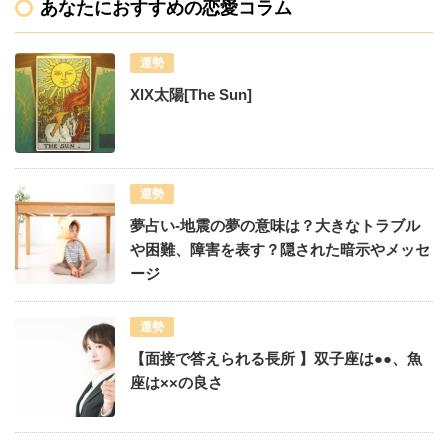
あなたにおすすめの恋愛コラム
運勢
XlX太陽[The Sun]
運勢
夢占い-地震の夢の意味は？大きなトラブル
や困難、障害を表す？隠された暗示やメッセ
ージ
運勢
【面接で答えられる長所 】双子座は●●、魚
座は××の良さ