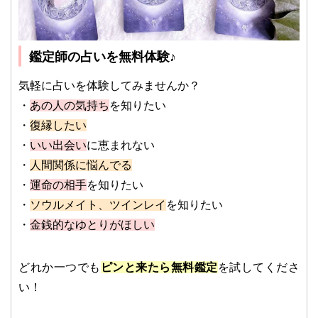
鑑定師の占いを無料体験♪
気軽に占いを体験してみませんか？
・
あの人の気持ち
を知りたい
・
復縁したい
・
いい出会い
に恵まれない
・
人間関係に悩んでる
・
運命の相手
を知りたい
・
ソウルメイト、ツインレイ
を知りたい
・
金銭的なゆとりがほしい
どれか一つでも
ピンと来たら無料鑑定
を試してくださ
い！