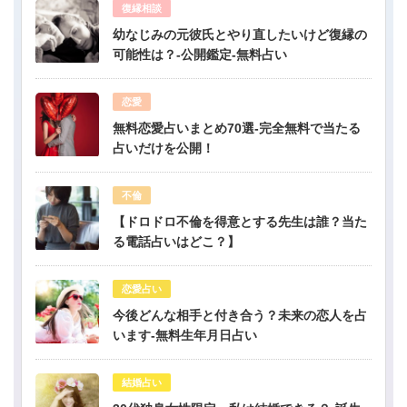
復縁相談
幼なじみの元彼氏とやり直したいけど復縁の
可能性は？-公開鑑定-無料占い
恋愛
無料恋愛占いまとめ70選-完全無料で当たる
占いだけを公開！
不倫
【ドロドロ不倫を得意とする先生は誰？当た
る電話占いはどこ？】
恋愛占い
今後どんな相手と付き合う？未来の恋人を占
います-無料生年月日占い
結婚占い