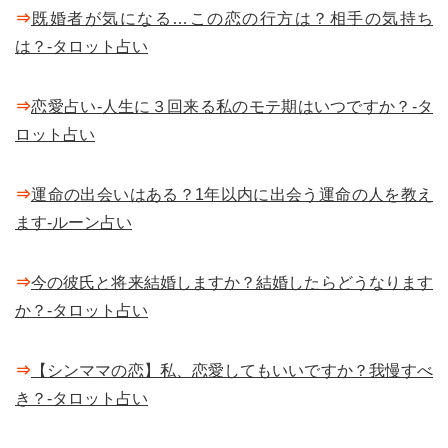
⇒
既婚者が気になる…この恋の行方は？相手の気持ち
は？-タロット占い
⇒
恋愛占い-人生に３回来る私のモテ期はいつですか？-タ
ロット占い
⇒
運命の出会いはある？1年以内に出会う運命の人を教え
ます-ルーン占い
⇒
今の彼氏と将来結婚しますか？結婚したらどうなります
か？-タロット占い
⇒
【シンママの恋】私、恋愛してもいいですか？我慢すべ
き？-タロット占い