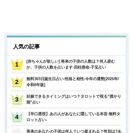
人気の記事
[赤ちゃんが欲しい] 将来の子供の人数は？何人産む
か、子供の人数を占います-四柱推命-子宝占い
無料365日誕生日占い-性格と相性-今年の運勢[2026年/
令和8年版]
妊娠できるタイミングはいつ？タロットで視る“授かり
期”占い
【辛口透視】あの人があなたに隠している本音-無料タ
ロット占い-
将来のあなたの子供は何人？いつ産まれる？性別は?あ