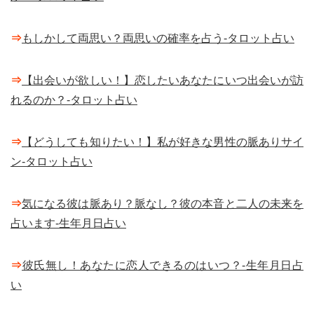
⇒
もしかして両思い？両思いの確率を占う-タロット占い
⇒
【出会いが欲しい！】恋したいあなたにいつ出会いが訪
れるのか？-タロット占い
⇒
【どうしても知りたい！】私が好きな男性の脈ありサイ
ン-タロット占い
⇒
気になる彼は脈あり？脈なし？彼の本音と二人の未来を
占います-生年月日占い
⇒
彼氏無し！あなたに恋人できるのはいつ？-生年月日占
い