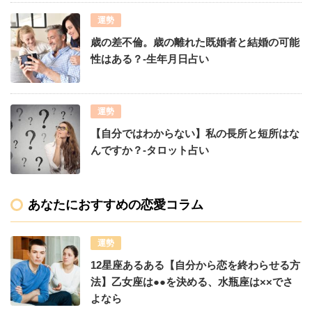
運勢
歳の差不倫。歳の離れた既婚者と結婚の可能
性はある？-生年月日占い
運勢
【自分ではわからない】私の長所と短所はな
んですか？-タロット占い
あなたにおすすめの恋愛コラム
運勢
12星座あるある【自分から恋を終わらせる方
法】乙女座は●●を決める、水瓶座は××でさ
よなら