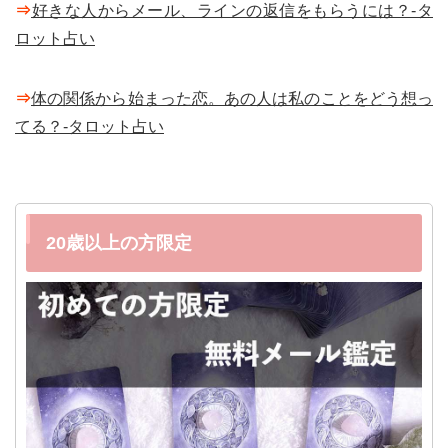
⇒
好きな人からメール、ラインの返信をもらうには？-タ
ロット占い
⇒
体の関係から始まった恋。あの人は私のことをどう想っ
てる？-タロット占い
20歳以上の方限定