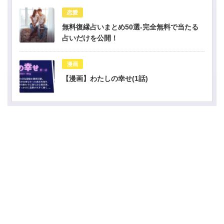
恋愛
無料復縁占いまとめ50選-完全無料で当たる
占いだけを公開！
漫画
【漫画】わたしの幸せ(1話)