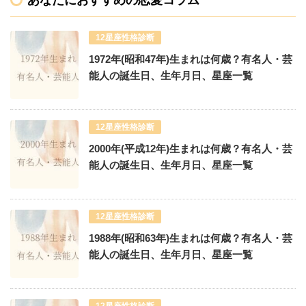
あなたにおすすめの恋愛コラム
12星座性格診断
1972年(昭和47年)生まれは何歳？有名人・芸
能人の誕生日、生年月日、星座一覧
12星座性格診断
2000年(平成12年)生まれは何歳？有名人・芸
能人の誕生日、生年月日、星座一覧
12星座性格診断
1988年(昭和63年)生まれは何歳？有名人・芸
能人の誕生日、生年月日、星座一覧