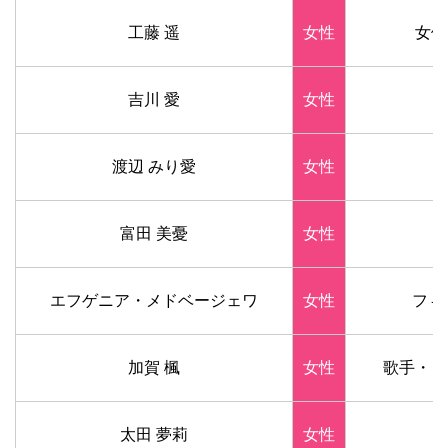
工藤 遥
女性
女優
吉川 愛
女性
渡辺 みり愛
女性
富田 美憂
女性
エフゲニア・メドベージェワ
女性
フィ
加賀 楓
女性
歌手・タ
太田 夢莉
女性