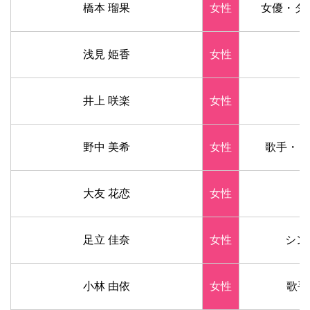
橋本 瑠果
女性
女優・タレ
浅見 姫香
女性
井上 咲楽
女性
野中 美希
女性
歌手・タ
大友 花恋
女性
足立 佳奈
女性
シン
小林 由依
女性
歌手