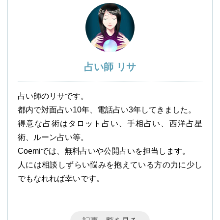
占い師 リサ
占い師のリサです。
都内で対面占い10年、電話占い3年してきました。
得意な占術はタロット占い、手相占い、西洋占星
術、ルーン占い等。
Coemiでは、無料占いや公開占いを担当します。
人には相談しずらい悩みを抱えている方の力に少し
でもなれれば幸いです。