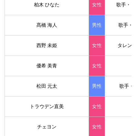
柏木 ひなた
女性
歌手・タ
髙橋 海人
男性
歌手・タレ
西野 未姫
女性
タレント・
優希 美青
女性
松田 元太
男性
歌手・タレ
トラウデン直美
女性
チェヨン
女性