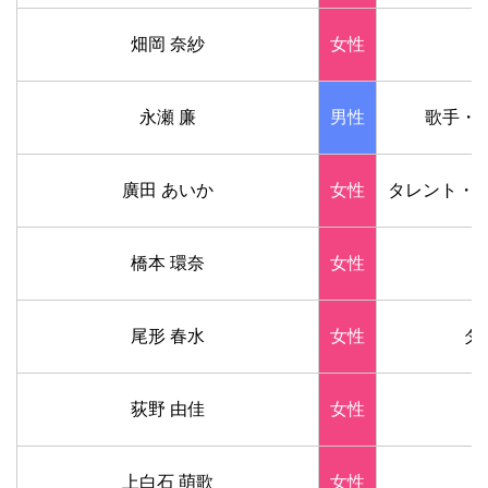
畑岡 奈紗
女性
永瀬 廉
男性
歌手・タレ
廣田 あいか
女性
タレント・Yo
橋本 環奈
女性
尾形 春水
女性
タレ
荻野 由佳
女性
上白石 萌歌
女性