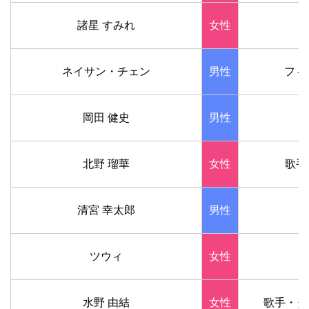
諸星 すみれ
女性
ネイサン・チェン
男性
フィ
岡田 健史
男性
北野 瑠華
女性
歌手
清宮 幸太郎
男性
ツウィ
女性
水野 由結
女性
歌手・タレ