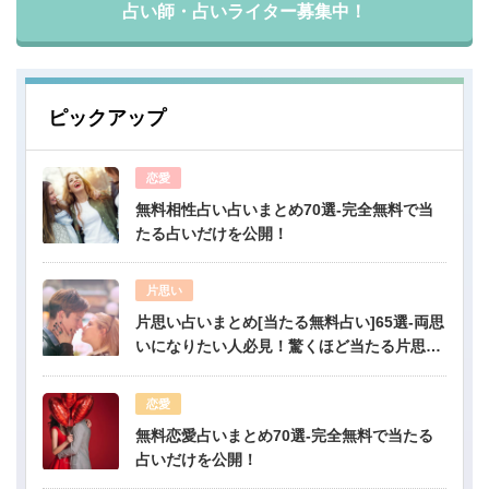
占い師・占いライター募集中！
ピックアップ
恋愛
無料相性占い占いまとめ70選-完全無料で当
たる占いだけを公開！
片思い
片思い占いまとめ[当たる無料占い]65選-両思
いになりたい人必見！驚くほど当たる片思い
占い
恋愛
無料恋愛占いまとめ70選-完全無料で当たる
占いだけを公開！