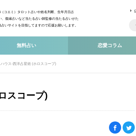
mi（コエミ）タロット占いや姓名判断、生年月日占
い、復縁占いなど当たる占い師監修の当たる占いがた
o1占いサイトを目指してますので応援お願いします。
無料占い
恋愛コラム
1ハウス-西洋占星術 (ホロスコープ)
ホロスコープ)